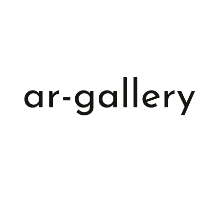
[ info@ar-gallery.de ]
[ +49 (0) 162 2034901 ]
[ +49 (0) 179 5011035 ]
[ HAMBURG ]
Bernadottestrasse 214
22605 Hamburg
Impressum